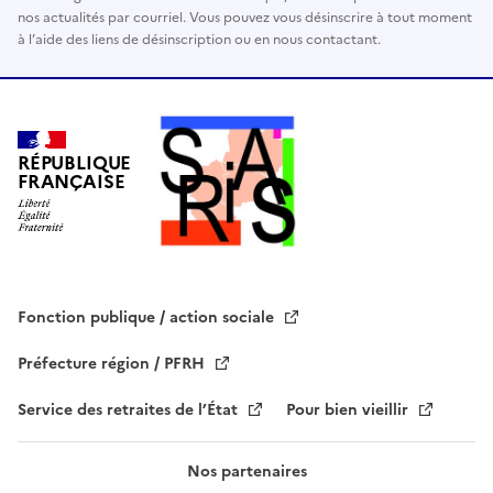
nos actualités par courriel. Vous pouvez vous désinscrire à tout moment
r
à l’aide des liens de désinscription ou en nous contactant.
c
e
c
h
a
RÉPUBLIQUE
FRANÇAISE
m
p
v
i
d
e
Fonction publique / action sociale
.
Préfecture région / PFRH
Service des retraites de l’État
Pour bien vieillir
Nos partenaires