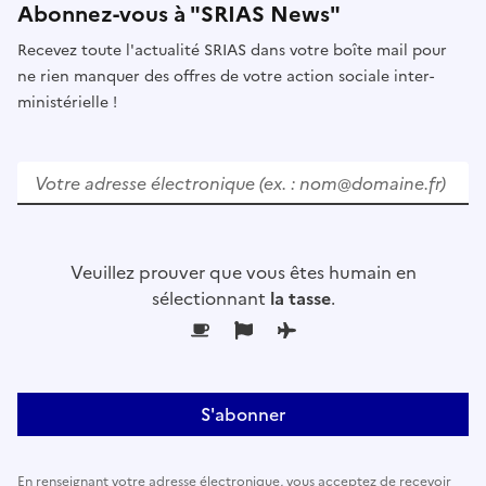
Abonnez-vous à "SRIAS News"
Recevez toute l'actualité SRIAS dans votre boîte mail pour
ne rien manquer des offres de votre action sociale inter-
ministérielle !
V
e
u
i
l
Veuillez prouver que vous êtes humain en
l
sélectionnant
la tasse
.
e
z
l
a
i
s
s
En renseignant votre adresse électronique, vous acceptez de recevoir
e