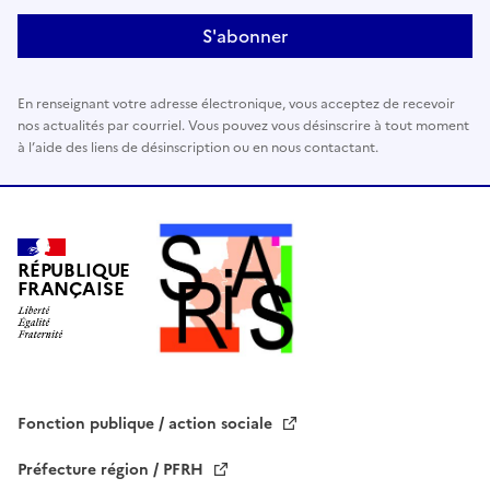
a
i
s
s
En renseignant votre adresse électronique, vous acceptez de recevoir
e
nos actualités par courriel. Vous pouvez vous désinscrire à tout moment
r
à l’aide des liens de désinscription ou en nous contactant.
c
e
c
h
a
RÉPUBLIQUE
FRANÇAISE
m
p
v
i
d
e
Fonction publique / action sociale
.
Préfecture région / PFRH