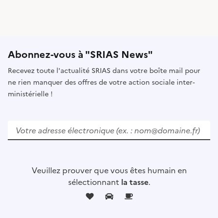
Abonnez-vous à "SRIAS News"
Recevez toute l'actualité SRIAS dans votre boîte mail pour
ne rien manquer des offres de votre action sociale inter-
ministérielle !
V
e
u
i
l
Veuillez prouver que vous êtes humain en
l
sélectionnant
la tasse
.
e
z
l