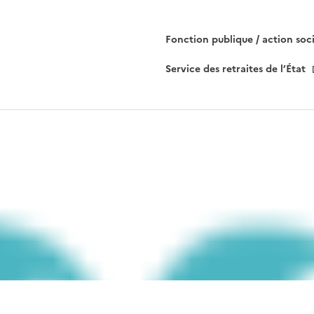
r
c
e
Fonction publique / action soc
c
Service des retraites de l’État
h
a
m
p
v
i
d
e
.