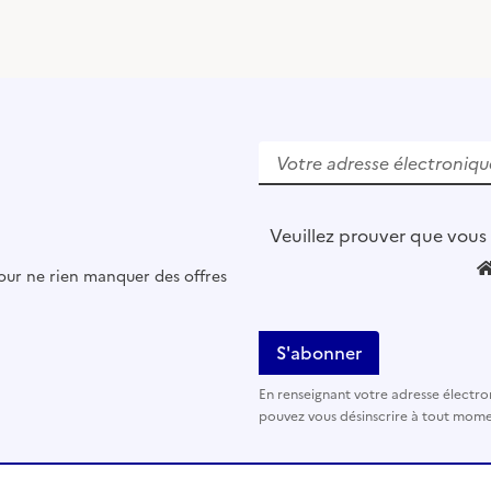
V
e
u
i
l
Veuillez prouver que vous
l
pour ne rien manquer des offres
e
z
l
a
i
En renseignant votre adresse électro
s
pouvez vous désinscrire à tout momen
s
e