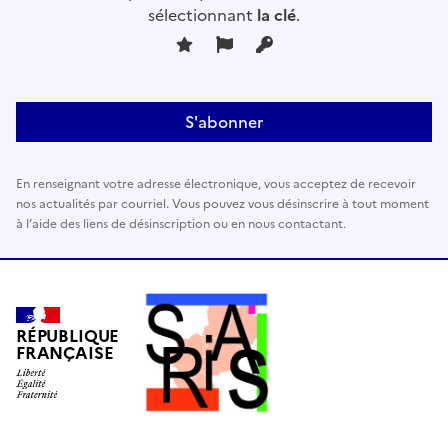
sélectionnant
la clé
.
e
z
l
a
i
s
s
En renseignant votre adresse électronique, vous acceptez de recevoir
e
nos actualités par courriel. Vous pouvez vous désinscrire à tout moment
r
à l’aide des liens de désinscription ou en nous contactant.
c
e
c
h
a
RÉPUBLIQUE
FRANÇAISE
m
p
v
i