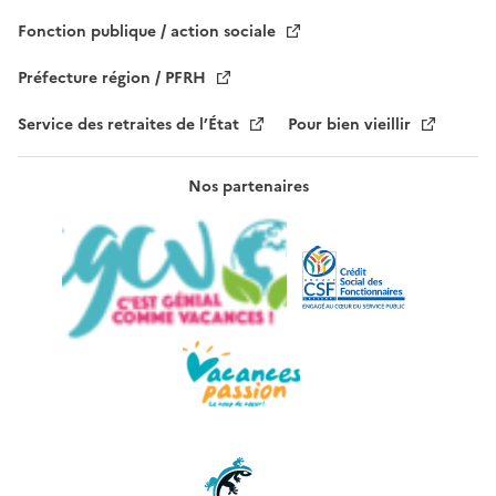
d
e
Fonction publique / action sociale
.
Préfecture région / PFRH
Service des retraites de l’État
Pour bien vieillir
Nos partenaires