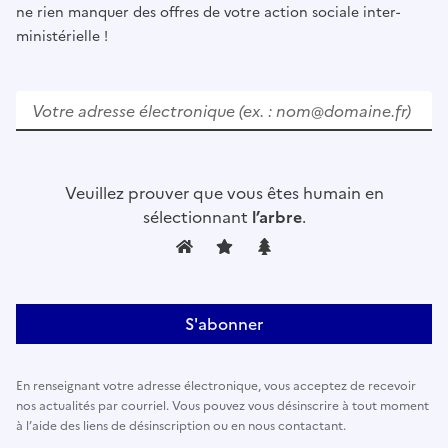
ne rien manquer des offres de votre action sociale inter-
ministérielle !
V
e
u
i
l
Veuillez prouver que vous êtes humain en
l
sélectionnant
l’arbre
.
e
z
l
a
i
s
s
En renseignant votre adresse électronique, vous acceptez de recevoir
e
nos actualités par courriel. Vous pouvez vous désinscrire à tout moment
r
à l’aide des liens de désinscription ou en nous contactant.
c