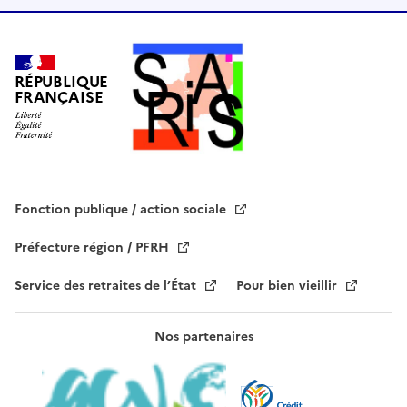
e
c
h
a
RÉPUBLIQUE
FRANÇAISE
m
p
v
i
d
e
Fonction publique / action sociale
.
Préfecture région / PFRH
Service des retraites de l’État
Pour bien vieillir
Nos partenaires