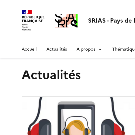
Aller
au
RÉPUBLIQUE
contenu
SRIAS - Pays de 
FRANÇAISE
Accueil
Actualités
A propos
Thématiqu
Actualités