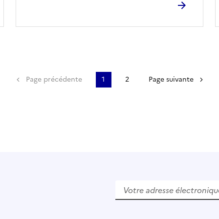
Première page
Page précédente
1
2
Page suivante
V
e
u
i