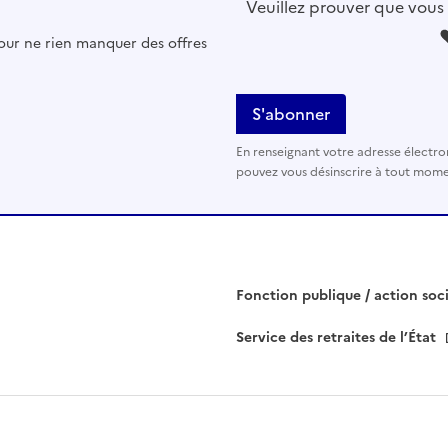
l
Veuillez prouver que vous
l
pour ne rien manquer des offres
e
z
l
a
i
En renseignant votre adresse électro
s
pouvez vous désinscrire à tout momen
s
e
r
c
e
Fonction publique / action soc
c
Service des retraites de l’État
h
a
m
p
v